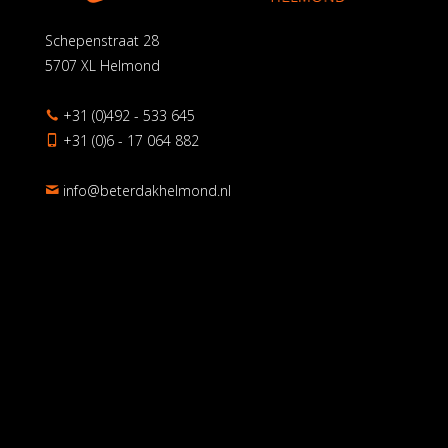
Schepenstraat 28
5707 XL Helmond
+31 (0)492 - 533 645
+31 (0)6 - 17 064 882
ln.dnomlehkadreteb@ofni